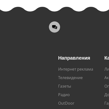
Направления
К
Интернет реклама
Ли
Телевидение
А
Газеты
Оп
Радио
До
OutDoor
Га