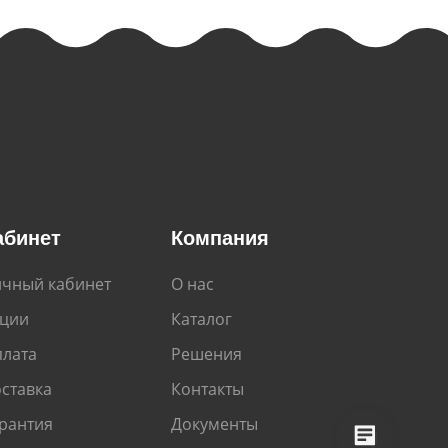
абинет
Компания
чный кабинет
О нас
кции
Каталог
лата
Решения
ставка
Контакты
рантия
Документы