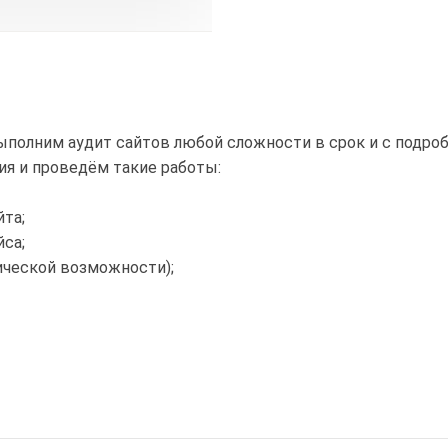
ыполним аудит сайтов любой сложности в срок и с подро
я и проведём такие работы:
та;
са;
ической возможности);